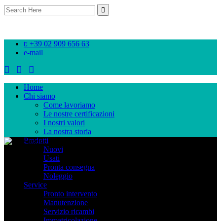
Search
for:
t: +39 02 909 656 63
e-mail
Home
Chi siamo
Come lavoriamo
Le nostre certificazioni
I nostri valori
La nostra storia
Prodotti
Nuovi
Blog
Usati
Pronta consegna
Noleggio
Service
Pronto intervento
Manutenzione
Servizio ricambi
Immatricolazione