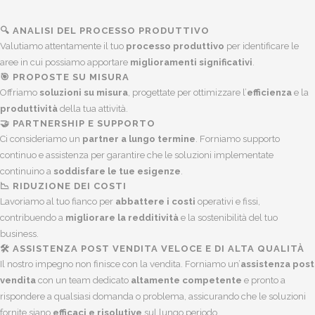
🔍 ANALISI DEL PROCESSO PRODUTTIVO
Valutiamo attentamente il tuo
processo produttivo
per identificare le
aree in cui possiamo apportare
miglioramenti significativi
.
🎯 PROPOSTE SU MISURA
Offriamo
soluzioni su misura
, progettate per ottimizzare l’
efficienza
e la
produttività
della tua attività.
🤝 PARTNERSHIP E SUPPORTO
Ci consideriamo un
partner a lungo termine
. Forniamo supporto
continuo e assistenza per garantire che le soluzioni implementate
continuino a
soddisfare le tue esigenze
.
📉 RIDUZIONE DEI COSTI
Lavoriamo al tuo fianco per
abbattere i costi
operativi e fissi,
contribuendo a
migliorare la redditività
e la sostenibilità del tuo
business.
🛠️ ASSISTENZA POST VENDITA VELOCE E DI ALTA QUALITÀ
Il nostro impegno non finisce con la vendita. Forniamo un’
assistenza post
vendita
con un team dedicato
altamente competente
e pronto a
rispondere a qualsiasi domanda o problema, assicurando che le soluzioni
fornite siano
efficaci e risolutive
sul lungo periodo.