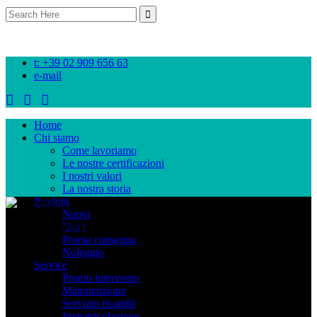
Search
for:
t: +39 02 909 656 63
e-mail
Home
Chi siamo
Come lavoriamo
Le nostre certificazioni
I nostri valori
La nostra storia
Prodotti
Nuovi
I nostri prodotti
Usati
Pronta consegna
Noleggio
Service
Pronto intervento
Manutenzione
Servizio ricambi
Immatricolazione