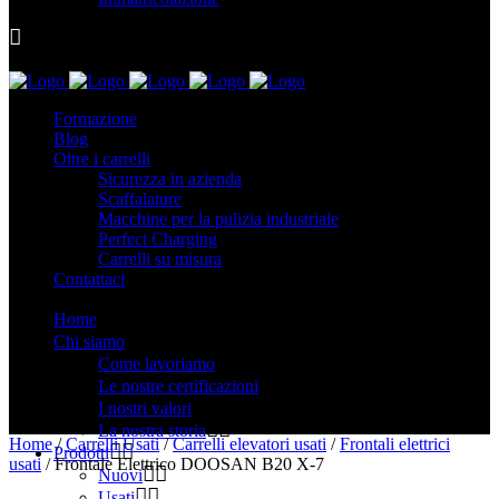
Formazione
Blog
Oltre i carrelli
Sicurezza in azienda
Scaffalature
Macchine per la pulizia industriale
Perfect Charging
Carrelli su misura
Contattaci
Home
Chi siamo
Come lavoriamo
Le nostre certificazioni
I nostri valori
La nostra storia
Home
/
Carrelli Usati
/
Carrelli elevatori usati
/
Frontali elettrici
Prodotti
usati
/ Frontale Elettrico DOOSAN B20 X-7
Nuovi
Usati