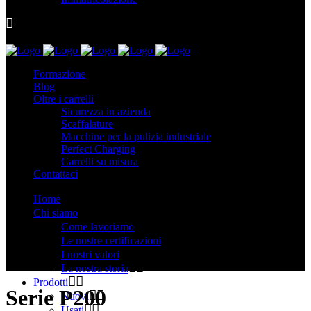
Formazione
Blog
Oltre i carrelli
Sicurezza in azienda
Scaffalature
Macchine per la pulizia industriale
Perfect Charging
Carrelli su misura
Contattaci
Home
Chi siamo
Come lavoriamo
Le nostre certificazioni
I nostri valori
La nostra storia
Prodotti
Serie P200
Nuovi
Usati