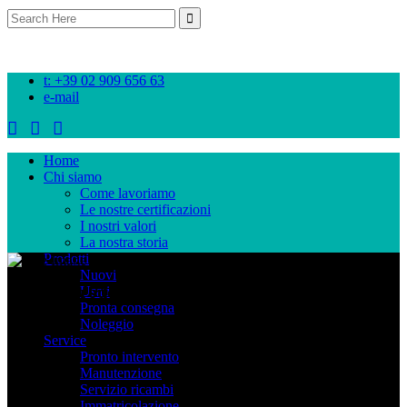
Search
for:
t: +39 02 909 656 63
e-mail
Home
Chi siamo
Come lavoriamo
Le nostre certificazioni
I nostri valori
La nostra storia
Prodotti
Nuovi
I nostri prodotti
Usati
Pronta consegna
Noleggio
Service
Pronto intervento
Manutenzione
Servizio ricambi
Immatricolazione