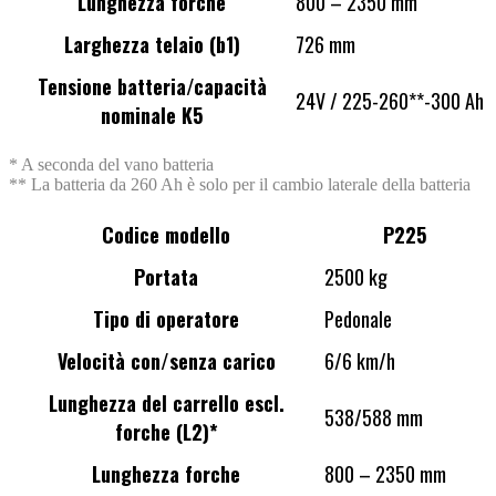
Lunghezza forche
800 – 2350 mm
Larghezza telaio (b1)
726 mm
Tensione batteria/capacità
24V / 225-260**-300 Ah
nominale K5
* A seconda del vano batteria
** La batteria da 260 Ah è solo per il cambio laterale della batteria
Codice modello
P225
Portata
2500 kg
Tipo di operatore
Pedonale
Velocità con/senza carico
6/6 km/h
Lunghezza del carrello escl.
538/588 mm
forche (L2)*
Lunghezza forche
800 – 2350 mm