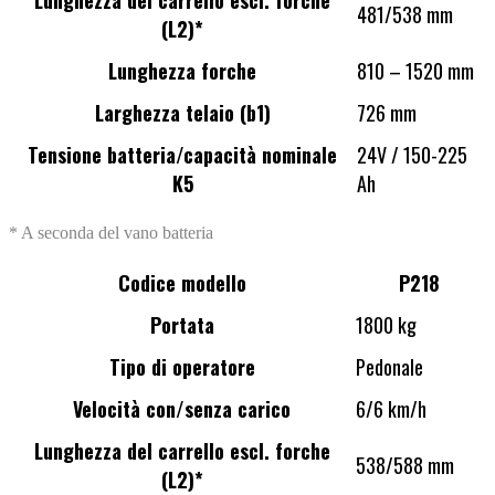
481/538 mm
(L2)*
Lunghezza forche
810 – 1520 mm
Larghezza telaio (b1)
726 mm
Tensione batteria/capacità nominale
24V / 150-225
K5
Ah
* A seconda del vano batteria
Codice modello
P218
Portata
1800 kg
Tipo di operatore
Pedonale
Velocità con/senza carico
6/6 km/h
Lunghezza del carrello escl. forche
538/588 mm
(L2)*