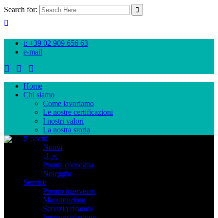
Search for:
t: +39 02 909 656 63
e-mail
Home
Chi siamo
Come lavoriamo
Le nostre certificazioni
I nostri valori
La nostra storia
Prodotti
Nuovi
Promo CESAB 2026
Usati
Pronta consegna
Noleggio
Service
Pronto intervento
Manutenzione
Servizio ricambi
Immatricolazione