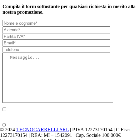
Compila il form sottostante per qualsiasi richiesta in merito alla
nostra promozione.
Ho preso visione dell' Informativa sul trattamento dei
dati*
Acconsento all’invio di newsletter/comunicazioni
commerciali periodiche
© 2024
TECNOCARRELLI SRL
| P.IVA 12273170154 | C.Fisc:
12273170154 | REA: MI – 1542091 | Cap. Sociale 100.000€