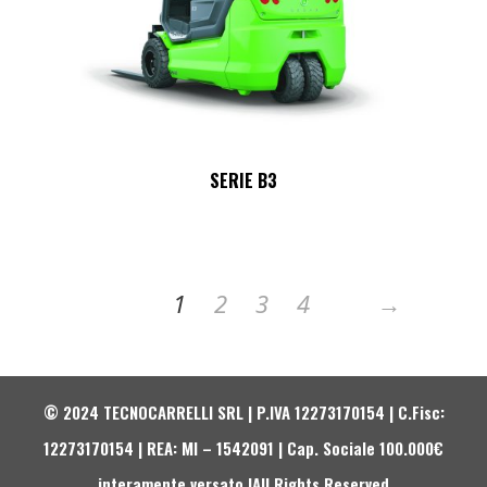
SERIE B3
1
2
3
4
→
© 2024
TECNOCARRELLI SRL
| P.IVA 12273170154 | C.Fisc:
12273170154 | REA: MI – 1542091 | Cap. Sociale 100.000€
interamente versato |All Rights Reserved