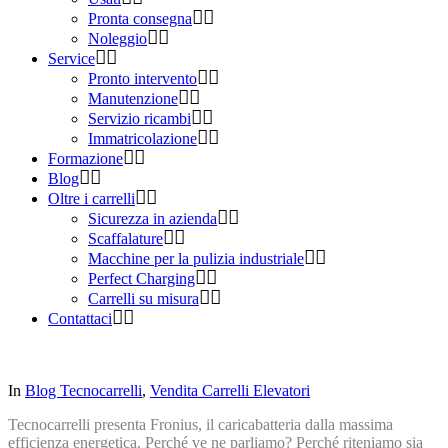
Pronta consegna
Noleggio
Service
Pronto intervento
Manutenzione
Servizio ricambi
Immatricolazione
Formazione
Blog
Oltre i carrelli
Sicurezza in azienda
Scaffalature
Macchine per la pulizia industriale
Perfect Charging
Carrelli su misura
Contattaci
In
Blog Tecnocarrelli
,
Vendita Carrelli Elevatori
Tecnocarrelli presenta Fronius, il caricabatteria dalla massima
efficienza energetica.
Perché ve ne parliamo? Perché riteniamo sia