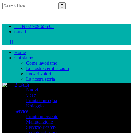
Search
for:
t: +39 02 909 656 63
e-mail
Home
Chi siamo
Come lavoriamo
Le nostre certificazioni
I nostri valori
La nostra storia
Prodotti
Nuovi
Tecnocarrelli presenta Fronius
Usati
Pronta consegna
Noleggio
Service
Pronto intervento
Manutenzione
Servizio ricambi
Immatricolazione