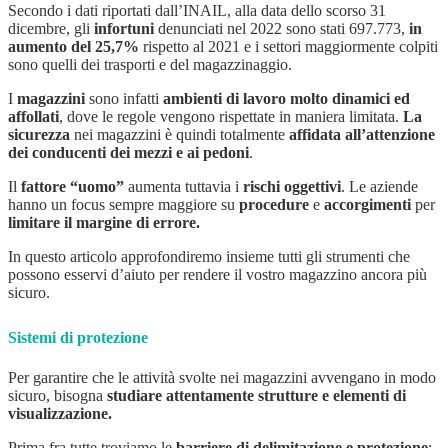
Secondo i dati riportati dall’INAIL, alla data dello scorso 31
dicembre, gli
infortuni
denunciati nel 2022 sono stati 697.773,
in
aumento del 25,7%
rispetto al 2021 e i settori maggiormente colpiti
sono quelli dei trasporti e del magazzinaggio.
I
magazzini
sono infatti
ambienti di lavoro molto dinamici ed
affollati
, dove le regole vengono rispettate in maniera limitata.
La
sicurezza
nei magazzini è quindi totalmente
affidata all’attenzione
dei conducenti dei mezzi e ai pedoni
.
Il
fattore “uomo”
aumenta tuttavia i
rischi oggettivi
. Le aziende
hanno un focus sempre maggiore su
procedure
e
accorgimenti
per
limitare il margine di errore.
In questo articolo approfondiremo insieme tutti gli strumenti che
possono esservi d’aiuto per rendere il vostro magazzino ancora più
sicuro.
Sistemi di protezione
Per garantire che le attività svolte nei magazzini avvengano in modo
sicuro, bisogna
studiare attentamente strutture e elementi di
visualizzazione.
Prima fra tutte troviamo le
barriere di delimitazione e protezione
: