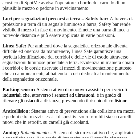
acustico di SpotMe avvisa l’operatore a bordo del carrello di un
plausibile mezzo o pedone in avvicinamento.
Luci per segnalazioni percorsi a terra – Safety bar:
Attraverso la
proiezione a terra di un segnale luminoso a barra, Safety bar rende
visibile il mezzo in fase di movimento. Emette una barra di luce a
notevole distanza e può essere applicata in varie posizioni.
Linea Safe:
Per ambienti dove la segnaletica orizzontale diventa
difficile ed onerosa da manutenere, Linea Safe garantisce una
perfetta identificazione dei corridoi e delle vie di esodo attraverso
segnalazioni luminose proiettate a terra. Evidenzia in maniera chiara
i corridoi e le corsie riservate ai mezzi di movimentazione piuttosto
che ai camminamenti, abbattendo i costi dedicati al mantenimento
della segnaletica orizzontale.
Parking sensor:
Sistema attivo di manovra assistita per i veicoli
industriali che, attraverso i sensori ad ultrasuoni, è in grado di
rilevare gli ostacoli a distanza, prevenendo il rischio di collisione.
Anticollision:
Sistema attivo di prevenzione alla collisione tra mezzi
e pedoni e tra mezzi stessi. I dispositivi sono fornibili sia su carrelli
nuovi che in retrofit, su carrelli già circolanti.
Zoning:
Rallentamento
– Sistema di sicurezza attivo che, applicato