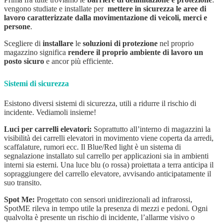
vengono studiate e installate per
mettere in sicurezza le aree di
lavoro caratterizzate dalla movimentazione di veicoli, merci e
persone
.
Scegliere di
installare
le
soluzioni di protezione
nel proprio
magazzino significa
rendere il proprio ambiente di lavoro un
posto sicuro
e ancor più efficiente.
Sistemi di sicurezza
Esistono diversi sistemi di sicurezza, utili a ridurre il rischio di
incidente.
Vediamoli insieme!
Luci per carrelli elevatori:
Soprattutto all’interno di magazzini la
visibilità dei carrelli elevatori in movimento viene coperta da arredi,
scaffalature, rumori ecc.
Il Blue/Red light è un sistema di
segnalazione installato sul carrello per applicazioni sia in ambienti
interni sia esterni. Una luce blu (o rossa) proiettata a terra anticipa il
sopraggiungere del carrello elevatore, avvisando anticipatamente il
suo transito.
Spot Me:
Progettato con sensori unidirezionali ad infrarossi,
SpotME rileva in tempo utile la presenza di mezzi e pedoni. Ogni
qualvolta è presente un rischio di incidente, l’allarme visivo o